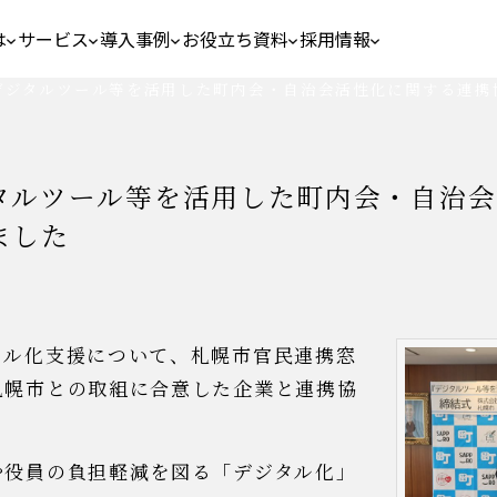
は
サービス
導入事例
お役立ち資料
採用情報
デジタルツール等を活用した町内会・自治会活性化に関する連携
タルツール等を活用した町内会・自治会
ました
タル化支援について、札幌市官民連携窓
札幌市との取組に合意した企業と連携協
や役員の負担軽減を図る「デジタル化」