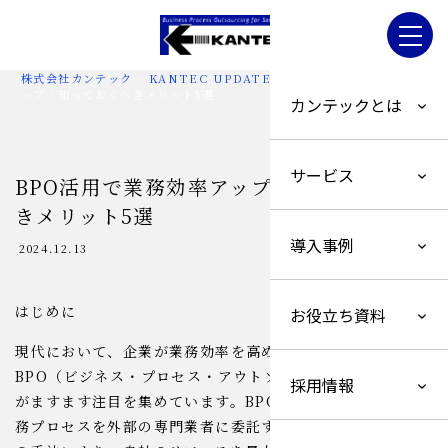
株式会社カンテック
>
KANTEC UPDATE
>
BPO活用で業務効率ア
ップ！知っておくべきメリット5選
カンテックとは
サービス
BPO活用で業務効率アップ！知っておくべ
きメリット5選
導入事例
2024.12.13
はじめに
お役立ち資料
現代において、企業が業務効率を高めるための手段として
BPO（ビジネス・プロセス・アウトソーシング）サービス
採用情報
がますます注目を集めています。BPOとは、企業が特定の業
務プロセスを外部の専門業者に委託する手法のことです。こ